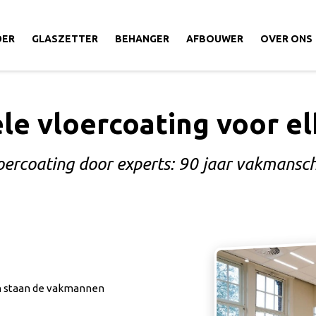
DER
GLASZETTER
BEHANGER
AFBOUWER
OVER ONS
le vloercoating voor el
oercoating door experts: 90 jaar vakmansc
an staan de vakmannen