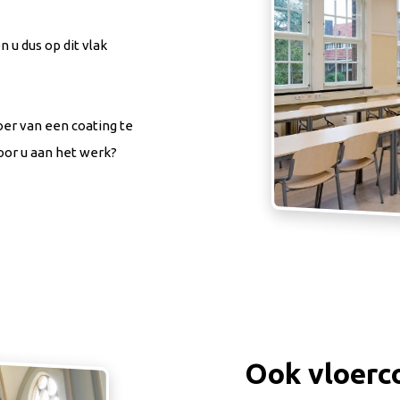
 u dus op dit vlak
oer van een coating te
oor u aan het werk?
Ook vloerc