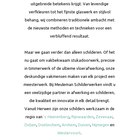
uitgebreide betekenis krijgt. Van levendige
verfkleuren tot het fijnste glaswerk en stijlvol
behang, wij combineren traditionele ambacht met
de nieuwste methoden en technieken voor een
verbluffend resultaat.
Maar we gaan verder dan alleen schilderen. Of het
nu gaat om vakbekwaam stukadoorwerk, precisie
in timmerwerk of de ultieme vloerafwerking, onze
deskundige vakmensen maken van elk project een
meesterwerk. Bij Meuleman Schilderwerken vindt u
een veelzijdige partner in afwerking en schilderen,
die kwaliteit en innovatie in elk detail brengt.
Vanuit Herwen zijn onze schilders werkzaam in de
regio van
's-Heerenberg
,
Rijnwaarden
,
Zevenaar
,
Didam
,
Doetinchem
,
Arnhem
,
Duiven
,
Nijmegen
en
Westervoort
.