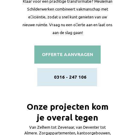
Klaar voor een prachtige transformatie? Meuleman
Schilderwerken combineert vakmanschap met
e􀆯iciëntie, zodat u snel kunt genieten van uw
nieuwe ruimte. Vraag nu een o􀆯erte aan en laat ons
aan de slag gaan!
OFFERTE AANVRAGEN
0316 - 247 106
Onze projecten kom
je overal tegen
Van Zelhem tot Zevenaar, van Deventer tot
Almere. Zorgappartementen, kantoorgebouwen,